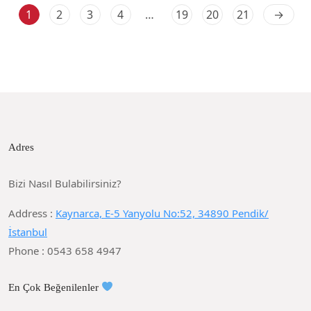
1
2
3
4
…
19
20
21
→
Adres
Bizi Nasıl Bulabilirsiniz?
Address :
Kaynarca, E-5 Yanyolu No:52, 34890 Pendik/
İstanbul
Phone : 0543 658 4947
En Çok Beğenilenler