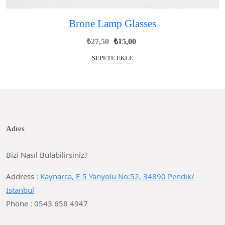
Brone Lamp Glasses
Orijinal
Şu
₺
27,50
₺
15,00
fiyat:
andaki
SEPETE EKLE
₺27,50.
fiyat:
₺15,00.
Adres
Bizi Nasıl Bulabilirsiniz?
Address :
Kaynarca, E-5 Yanyolu No:52, 34890 Pendik/
İstanbul
Phone : 0543 658 4947