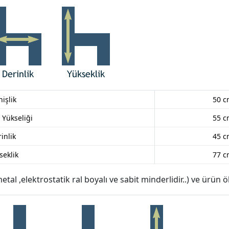
işlik
50 
Yükseliği
55 
inlik
45 
seklik
77 
l ,elektrostatik ral boyalı ve sabit minderlidir..) ve ürün ölç