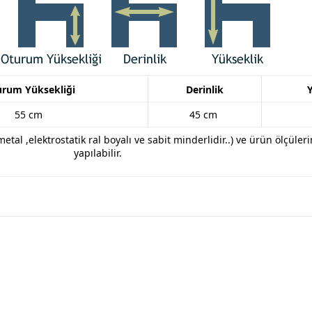
urum Yüksekliği
Derinlik
55 cm
45 cm
metal ,elektrostatik ral boyalı ve
sabit minderlidir.
.
) ve ürün ölçüleri
yapılabilir.