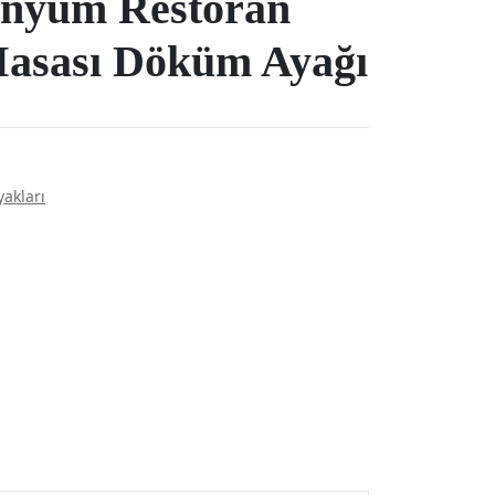
minyum Restoran
Masası Döküm Ayağı
akları