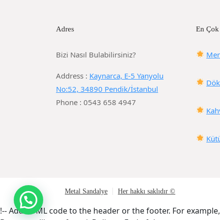
Adres
En Çok
Bizi Nasıl Bulabilirsiniz?
Mer
Address :
Kaynarca, E-5 Yanyolu
Dök
No:52, 34890 Pendik/İstanbul
Phone : 0543 658 4947
Kah
Küt
Metal Sandalye
Her hakkı saklıdır ©
!-- Add HTML code to the header or the footer. For example