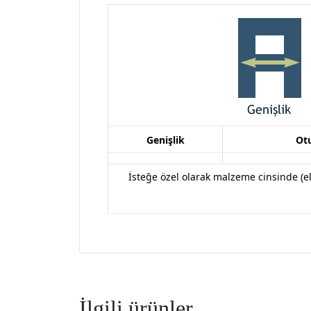
Genişlik
Ot
İsteğe özel olarak malzeme cinsinde (
e
İlgili ürünler