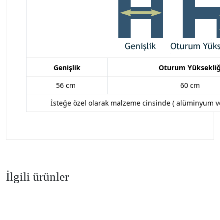
Genişlik
Oturum Yüksekliğ
56 cm
60 cm
İsteğe özel olarak malzeme cinsinde (
alüminyum ve 
İlgili ürünler