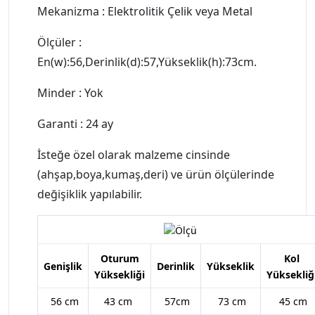
Mekanizma : Elektrolitik Çelik veya Metal
Ölçüler :
En(w):56,Derinlik(d):57,Yükseklik(h):73cm.
Minder : Yok
Garanti : 24 ay
İsteğe özel olarak malzeme cinsinde
(ahşap,boya,kumaş,deri) ve ürün ölçülerinde
değişiklik yapılabilir.
Oturum
Kol
Genişlik
Derinlik
Yükseklik
Yüksekliği
Yüksekliğ
56 cm
43 cm
57cm
73 cm
45 cm