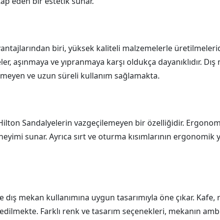
tap eden bir estetik sunar.
ntajlarından biri, yüksek kaliteli malzemelerle üretilmelerid
eler, aşınmaya ve yıpranmaya karşı oldukça dayanıklıdır. Dış
enmeyen ve uzun süreli kullanım sağlamakta.
ilton Sandalyelerin vazgeçilemeyen bir özelliğidir. Ergono
eyimi sunar. Ayrıca sırt ve oturma kısımlarının ergonomik 
 dış mekan kullanımına uygun tasarımıyla öne çıkar. Kafe, res
h edilmekte. Farklı renk ve tasarım seçenekleri, mekanın am