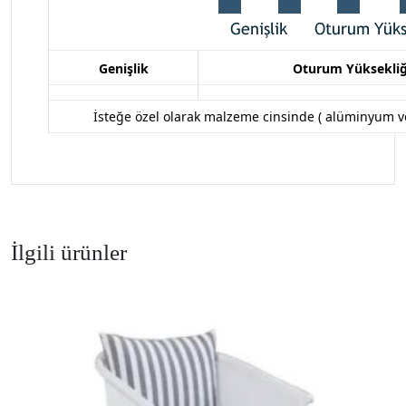
Genişlik
Oturum Yüksekliğ
İsteğe özel olarak malzeme cinsinde (
alüminyum ve 
İlgili ürünler