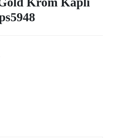
Gold Krom Kaplı
ps5948
e