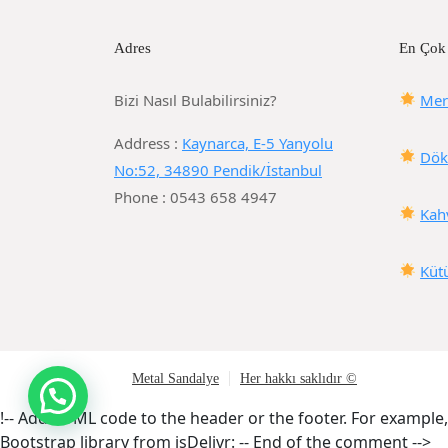
Adres
En Çok
Bizi Nasıl Bulabilirsiniz?
Mer
Address :
Kaynarca, E-5 Yanyolu
Dök
No:52, 34890 Pendik/İstanbul
Phone : 0543 658 4947
Kah
Küt
Metal Sandalye
Her hakkı saklıdır ©
!-- Add HTML code to the header or the footer. For example
Bootstrap library from jsDelivr:
-- End of the comment -->