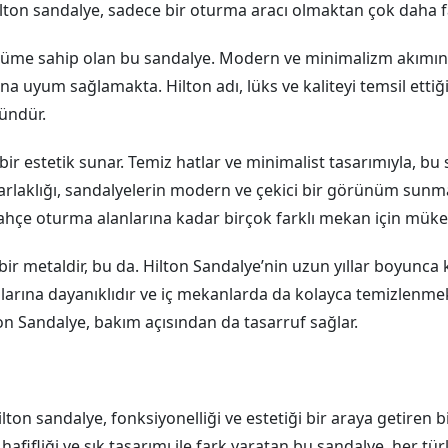
hilton sandalye, sadece bir oturma aracı olmaktan çok daha f
nüme sahip olan bu sandalye. Modern ve minimalizm akımına 
a uyum sağlamakta. Hilton adı, lüks ve kaliteyi temsil ettiği
ündür.
 bir estetik sunar. Temiz hatlar ve minimalist tasarımıyla, b
aklığı, sandalyelerin modern ve çekici bir görünüm sunması
bahçe oturma alanlarına kadar birçok farklı mekan için müke
metaldir, bu da. Hilton Sandalye’nin uzun yıllar boyunca kul
larına dayanıklıdır ve iç mekanlarda da kolayca temizlenmek
on Sandalye, bakım açısından da tasarruf sağlar.
ilton sandalye, fonksiyonelliği ve estetiği bir araya getire
ı, hafifliği ve şık tasarımı ile fark yaratan bu sandalye, her t