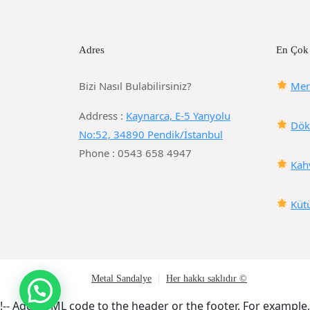
Adres
En Çok
Bizi Nasıl Bulabilirsiniz?
Mer
Address :
Kaynarca, E-5 Yanyolu
Dök
No:52, 34890 Pendik/İstanbul
Phone : 0543 658 4947
Kah
Küt
Metal Sandalye
Her hakkı saklıdır ©
!-- Add HTML code to the header or the footer. For example