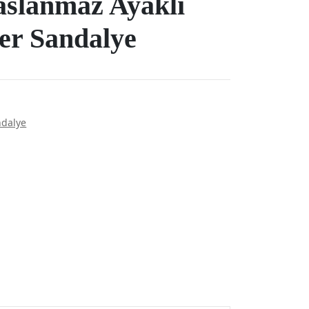
aslanmaz Ayaklı
er Sandalye
ndalye