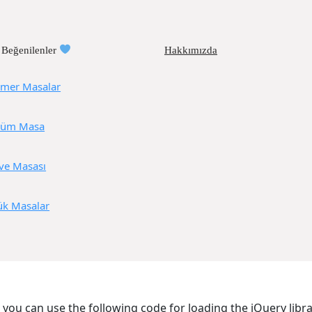
 Beğenilenler
Hakkımızda
mer Masalar
üm Masa
ve Masası
ük Masalar
, you can use the following code for loading the jQuery li